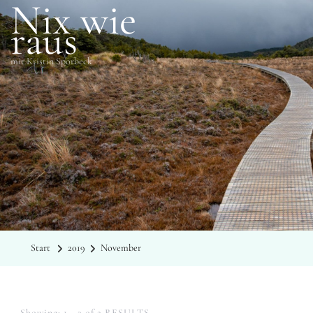
Nix wie
raus
mit Kristin Sporbeck
MONAT
November 2019
Start
2019
November
Showing: 1 - 2 of 2 RESULTS