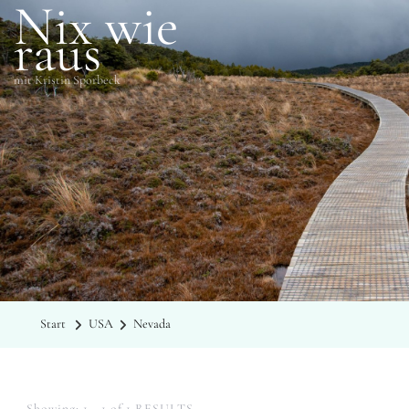
Nix wie
raus
mit Kristin Sporbeck
KATEGORIE
Nevada
Start
USA
Nevada
Showing: 1 - 1 of 1 RESULTS