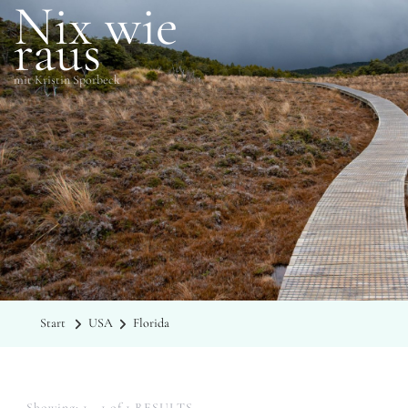
Nix wie
raus
mit Kristin Sporbeck
KATEGORIE
Florida
Start
USA
Florida
Showing: 1 - 1 of 1 RESULTS