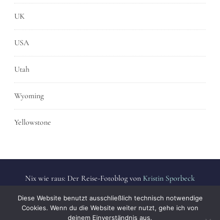
UK
USA
Utah
Wyoming
Yellowstone
Nix wie raus: Der Reise-Fotoblog von
Kristin Sporbeck
Alle Fotos sind urheberrechtlich geschützt. | All photos are
Diese Website benutzt ausschließlich technisch notwendige
protected by copyright.
Cookies. Wenn du die Website weiter nutzt, gehe ich von
deinem Einverständnis aus.