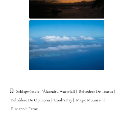
Schlagwörter:
'Āfareaitu Waterfall
Belvédère De Toatea
Belvédère Du Opunohu
Cook's Bay
Magic Mountain
Pineapple Farms