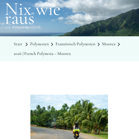
Nix wie
raus
mit Kristin Sporbeck
Start
Polynesien
Französisch Polynesien
Moorea
2026 | French Polynesia – Moorea