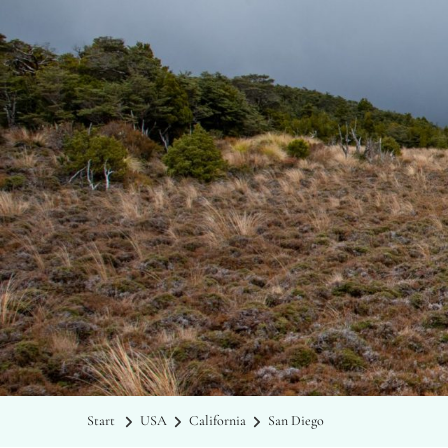
Start
USA
California
San Diego