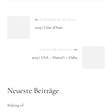
Beitragsnavigation
VORHERIGER BEITRAG
2019 | Côte d’Azur
NÄCHSTER BEITRAG
2019 | USA – Hawai’i – Oahu
Neueste Beiträge
Making-of