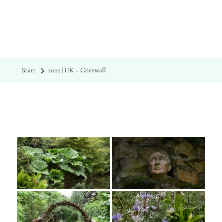
Nix wie
raus
mit Kristin Sporbeck
Start
2022 | UK – Cornwall