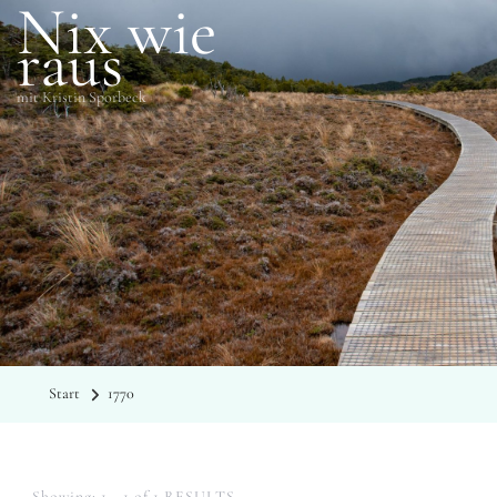
Nix wie
raus
mit Kristin Sporbeck
SCHLAGWÖRTER
1770
Start
1770
Showing: 1 - 1 of 1 RESULTS