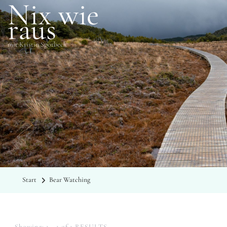
Nix wie
raus
mit Kristin Sporbeck
SCHLAGWÖRTER
Bear Watching
Start
Bear Watching
Showing: 1 - 1 of 1 RESULTS