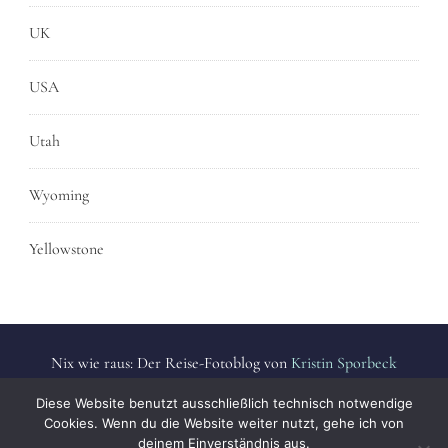
UK
USA
Utah
Wyoming
Yellowstone
Nix wie raus: Der Reise-Fotoblog von
Kristin Sporbeck
Alle Fotos sind urheberrechtlich geschützt. | All photos are
Diese Website benutzt ausschließlich technisch notwendige
protected by copyright.
Cookies. Wenn du die Website weiter nutzt, gehe ich von
deinem Einverständnis aus.