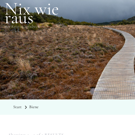
Nix wie
raus
mit Kristin Sporbeck
SCHLAGWÖRTER
Biene
Start
Biene
Showing: 1 - 1 of 1 RESULTS