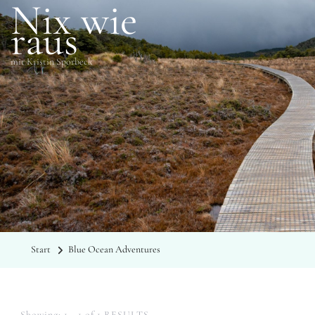
Nix wie
raus
mit Kristin Sporbeck
SCHLAGWÖRTER
Blue Ocean Adventures
Start
Blue Ocean Adventures
Showing: 1 - 1 of 1 RESULTS