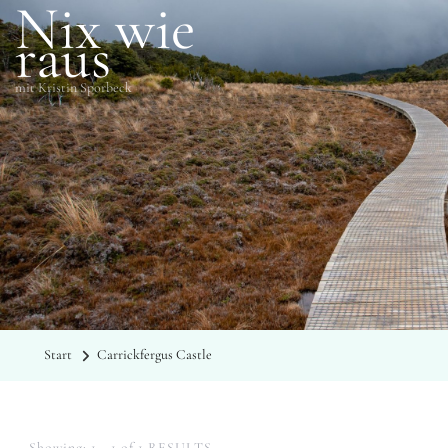
Nix wie
raus
mit Kristin Sporbeck
SCHLAGWÖRTER
Carrickfergus Castle
Start
Carrickfergus Castle
Showing: 1 - 1 of 1 RESULTS