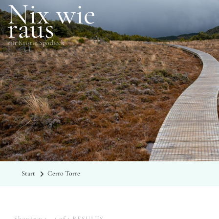
Nix wie
raus
mit Kristin Sporbeck
SCHLAGWÖRTER
Cerro Torre
Start
Cerro Torre
Showing: 1 - 1 of 1 RESULTS