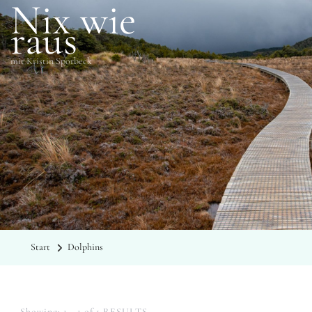
Nix wie
raus
mit Kristin Sporbeck
SCHLAGWÖRTER
Dolphins
Start
Dolphins
Showing: 1 - 1 of 1 RESULTS