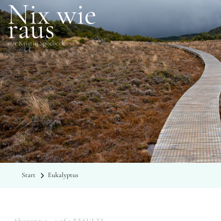
Nix wie
raus
mit Kristin Sporbeck
SCHLAGWÖRTER
Eukalyptus
Start
Eukalyptus
Showing: 1 - 1 of 1 RESULTS