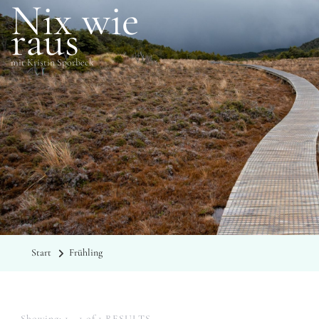
Nix wie
raus
mit Kristin Sporbeck
SCHLAGWÖRTER
Frühling
Start
Frühling
Showing: 1 - 1 of 1 RESULTS