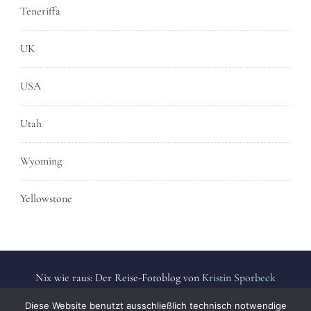
Teneriffa
UK
USA
Utah
Wyoming
Yellowstone
Nix wie raus: Der Reise-Fotoblog von
Kristin Sporbeck
Alle Fotos sind urheberrechtlich geschützt. | All photos are
Diese Website benutzt ausschließlich technisch notwendige