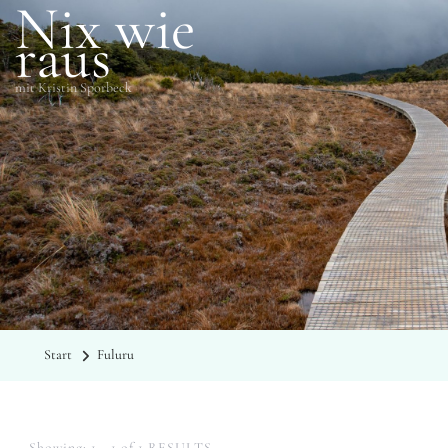
Nix wie
raus
mit Kristin Sporbeck
SCHLAGWÖRTER
Fuluru
Start
Fuluru
Showing: 1 - 1 of 1 RESULTS