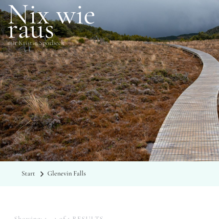
Nix wie
raus
mit Kristin Sporbeck
SCHLAGWÖRTER
Glenevin Falls
Start
Glenevin Falls
Showing: 1 - 1 of 1 RESULTS