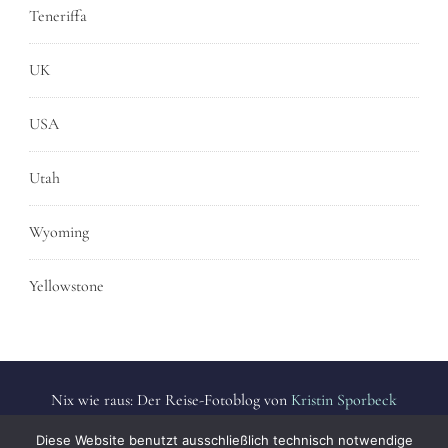
Teneriffa
UK
USA
Utah
Wyoming
Yellowstone
Nix wie raus: Der Reise-Fotoblog von
Kristin Sporbeck
Alle Fotos sind urheberrechtlich geschützt. | All photos are
Diese Website benutzt ausschließlich technisch notwendige