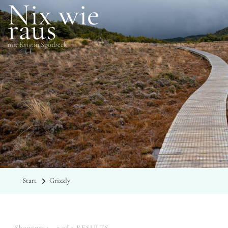
Nix wie
raus
mit Kristin Sporbeck
SCHLAGWÖRTER
Grizzly
Start
Grizzly
Showing: 1 - 2 of 2 RESULTS