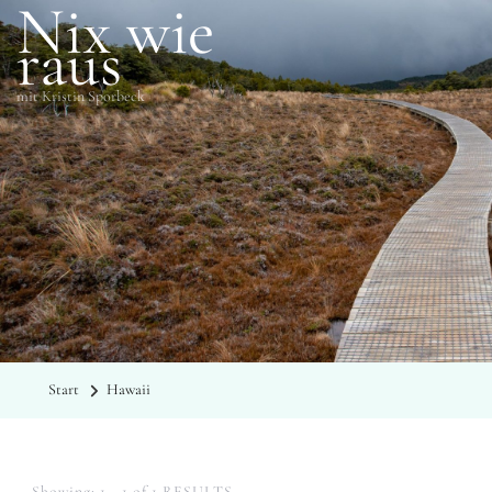
Nix wie
raus
mit Kristin Sporbeck
SCHLAGWÖRTER
Hawaii
Start
Hawaii
Showing: 1 - 1 of 1 RESULTS