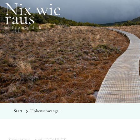
Nix wie
raus
mit Kristin Sporbeck
SCHLAGWÖRTER
Hohenschwangau
Start
Hohenschwangau
Showing: 1 - 1 of 1 RESULTS