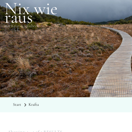
Nix wie
raus
mit Kristin Sporbeck
SCHLAGWÖRTER
Krafta
Start
Krafta
Showing: 1 - 1 of 1 RESULTS