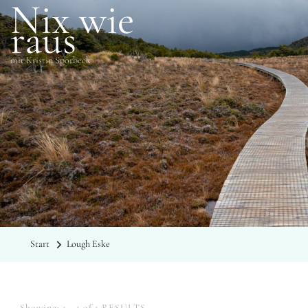
Nix wie
raus
mit Kristin Sporbeck
SCHLAGWÖRTER
Lough Eske
Start
Lough Eske
Showing: 1 - 1 of 1 RESULTS