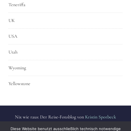
Teneriffa
UK
USA
Utah
Wyoming
Yellowstone
Nix wie raus: Der Reise-Fotoblog von
Kristin Sporbeck
Alle Fotos sind urheberrechtlich geschützt. | All photos are
Diese Website benutzt ausschließlich technisch notwendige