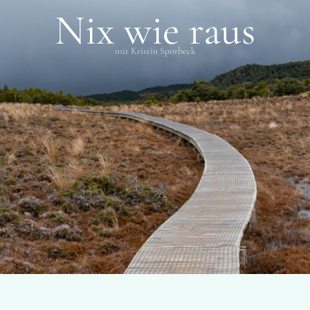
Nix wie raus
mit Kristin Sporbeck
SCHLAGWÖRTER
Merritt Island