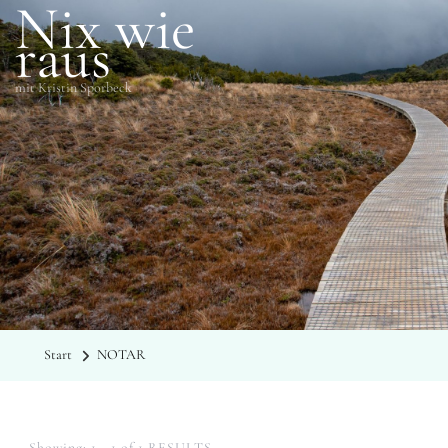
Nix wie
raus
mit Kristin Sporbeck
SCHLAGWÖRTER
NOTAR
Start
NOTAR
Showing: 1 - 1 of 1 RESULTS