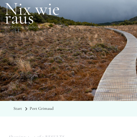
Nix wie
raus
mit Kristin Sporbeck
SCHLAGWÖRTER
Port Grimaud
Start
Port Grimaud
Showing: 1 - 1 of 1 RESULTS