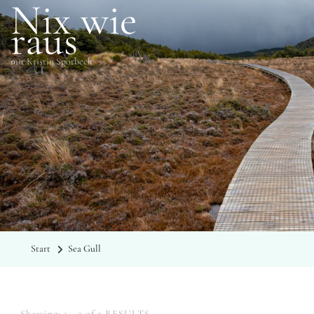
Nix wie
raus
mit Kristin Sporbeck
SCHLAGWÖRTER
Sea Gull
Start
Sea Gull
Showing: 1 - 2 of 2 RESULTS