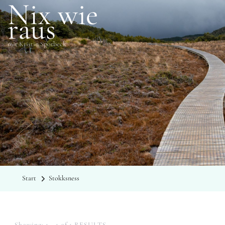
Nix wie
raus
mit Kristin Sporbeck
SCHLAGWÖRTER
Stokksness
Start
Stokksness
Showing: 1 - 1 of 1 RESULTS