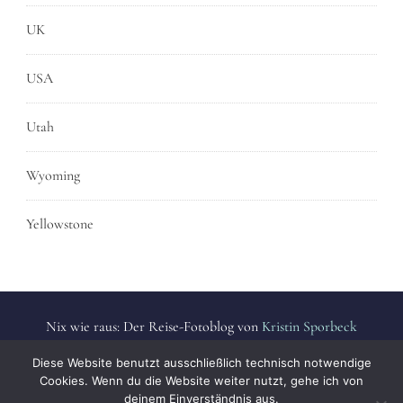
UK
USA
Utah
Wyoming
Yellowstone
Nix wie raus: Der Reise-Fotoblog von
Kristin Sporbeck
Alle Fotos sind urheberrechtlich geschützt. | All photos are
Diese Website benutzt ausschließlich technisch notwendige
protected by copyright.
Cookies. Wenn du die Website weiter nutzt, gehe ich von
deinem Einverständnis aus.