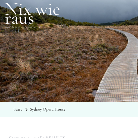
Nix wie
raus
mit Kristin Sporbeck
SCHLAGWÖRTER
Sydney Opera House
Start
Sydney Opera House
Showing: 1 - 1 of 1 RESULTS