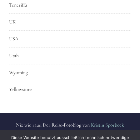
Teneriffa
UK
USA
Utah
Wyoming
Yellowstone
Nix wie raus: Der Reise-Fotoblog von
Kristin Sporbeck
Alle Fotos sind urheberrechtlich geschützt. | All photos are
Diese Website benutzt ausschließlich technisch notwendige