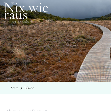
Nix wie
raus
mit Kristin Sporbeck
SCHLAGWÖRTER
Takahē
Start
Takahē
Showing: 1 - 1 of 1 RESULTS