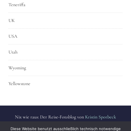
Teneriffa
UK
USA
Utah
Wyoming
Yellowstone
Nix wie raus: Der Reise-Fotoblog von
Kristin Sporbeck
Alle Fotos sind urheberrechtlich geschützt. | All photos are
Diese Website benutzt ausschließlich technisch notwendige