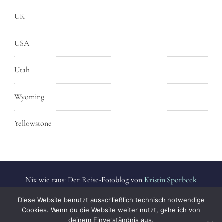
UK
USA
Utah
Wyoming
Yellowstone
Nix wie raus: Der Reise-Fotoblog von
Kristin Sporbeck
Alle Fotos sind urheberrechtlich geschützt. | All photos are
Diese Website benutzt ausschließlich technisch notwendige
protected by copyright.
Cookies. Wenn du die Website weiter nutzt, gehe ich von
deinem Einverständnis aus.