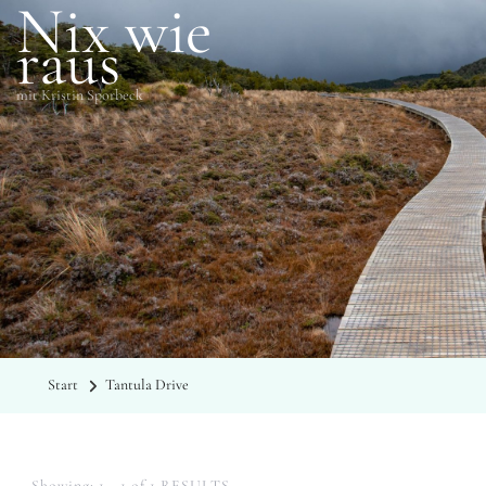
Nix wie
raus
mit Kristin Sporbeck
SCHLAGWÖRTER
Tantula Drive
Start
Tantula Drive
Showing: 1 - 1 of 1 RESULTS