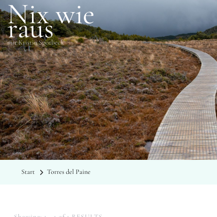
Nix wie
raus
mit Kristin Sporbeck
SCHLAGWÖRTER
Torres del Paine
Start
Torres del Paine
Showing: 1 - 1 of 1 RESULTS