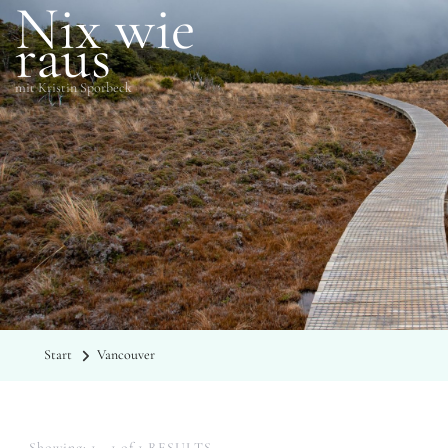
Nix wie
raus
mit Kristin Sporbeck
SCHLAGWÖRTER
Vancouver
Start
Vancouver
Showing: 1 - 1 of 1 RESULTS