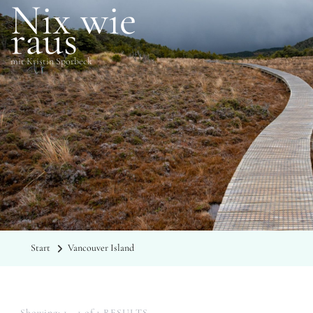
Nix wie
raus
mit Kristin Sporbeck
SCHLAGWÖRTER
Vancouver Island
Start
Vancouver Island
Showing: 1 - 1 of 1 RESULTS