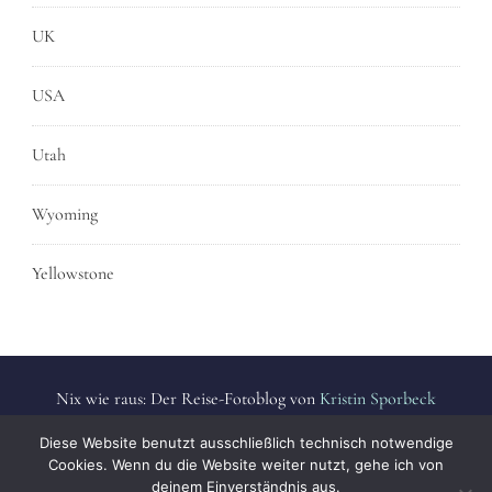
UK
USA
Utah
Wyoming
Yellowstone
Nix wie raus: Der Reise-Fotoblog von
Kristin Sporbeck
Alle Fotos sind urheberrechtlich geschützt. | All photos are
Diese Website benutzt ausschließlich technisch notwendige
protected by copyright.
Cookies. Wenn du die Website weiter nutzt, gehe ich von
deinem Einverständnis aus.