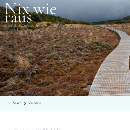
Nix wie
raus
mit Kristin Sporbeck
SCHLAGWÖRTER
Victoria
Start
Victoria
Showing: 1 - 1 of 1 RESULTS