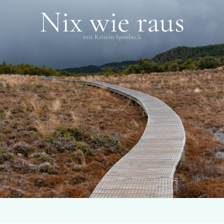
Nix wie raus
mit Kristin Sporbeck
SCHLAGWÖRTER
Waimea Canyon