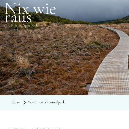
Nix wie
raus
mit Kristin Sporbeck
SCHLAGWÖRTER
Yosemite Nationalpark
Start
Yosemite Nationalpark
Showing: 1 - 1 of 1 RESULTS