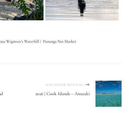
pua Wigmore's Waterfall
Punanga Nui Market
NÄCHSTER BEITRAG
nd
2026 | Cook Islands – Aitutaki